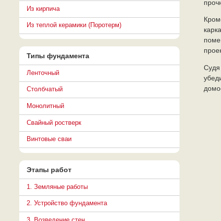
проч
Из кирпича
Кром
Из теплой керамики (Поротерм)
карк
поме
прое
Типы фундамента
Судя
Ленточный
убед
домо
Столбчатый
Монолитный
Свайный ростверк
Винтовые сваи
Этапы работ
1. Земляные работы
2. Устройство фундамента
3. Возведение стен