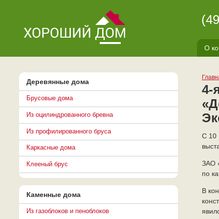
(4
О к
Главн
Деревянные дома
4-
Брусовые дома
«Д
Эк
Из оцилиндрованного бревна
Из профилированного бруса
С 10
выст
Каркасные дома
ЗАО 
Клееный брус
по к
В ко
Каменные дома
конс
Из газоблоков и пеноблоков
явил