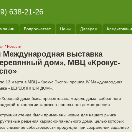
99) 638-21-26
омпании
Вопрос–ответ
Цены
Дилерам
Кредитовани
/
ая
Новости
я Международная выставка
еревянный дом», МВЦ «Крокус-
спо»
 по 13 марта в МВЦ «Крокус Экспо» прошла IV Международная
авка «ДЕРЕВЯННЫЙ ДОМ».
«Хороший дом» была презентована модель дома, собранного
анадской технологии каркасно-панельного домостроения.
нструкции стенда были применены новые для нашего рынка
труктивные решения каркасно-панельного дома, целью которых
ось снижение себестоимости продукции при сохранении заданных